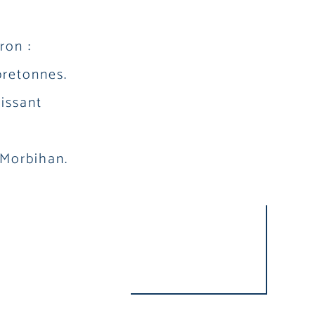
ron :
 bretonnes.
sissant
 Morbihan.