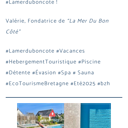
#Lamerduboncote !
Valérie, Fondatrice de
“La Mer Du Bon
Côté”
#Lamerduboncote #Vacances
#HebergementTouristique #Piscine
#Détente #Évasion #Spa # Sauna
#EcoTourismeBretagne #Eté2025 #bzh