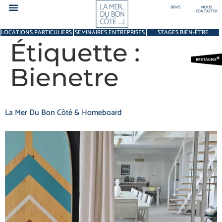
DEVIS
NOUS
CONTACTER
LOCATIONS PARTICULIERS
SEMINAIRES ENTREPRISES
STAGES BIEN-ÊTRE
La Mer Du Bon Côté
Pour les groupes et particuliers
Pour les entreprises – Séminaire
Pour les stages Bien-être & Sportifs
Les Palissades – St Pierre Quiberon
Tarifs des salles et du lieu
Étiquette :
Bienetre
La Mer Du Bon Côté & Homeboard