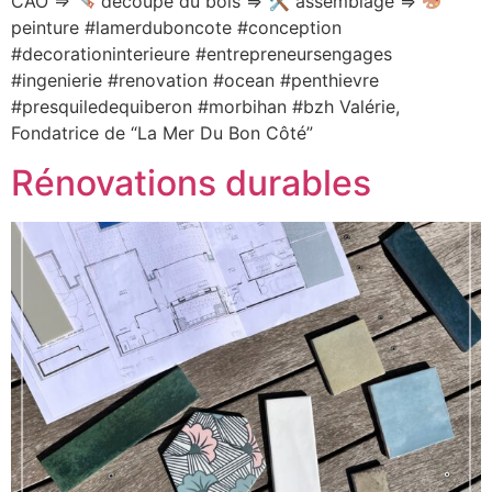
CAO =>
découpe du bois => 🛠 assemblage =>
peinture #lamerduboncote #conception
#decorationinterieure #entrepreneursengages
#ingenierie #renovation #ocean #penthievre
#presquiledequiberon #morbihan #bzh Valérie,
Fondatrice de “La Mer Du Bon Côté”
Rénovations durables