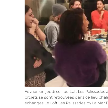
Février, un jeudi soir au Loft Les Palissade
projets se sont retrouvées dans ce lieu cha
échanges Le Loft Les Palissades by La Mer D