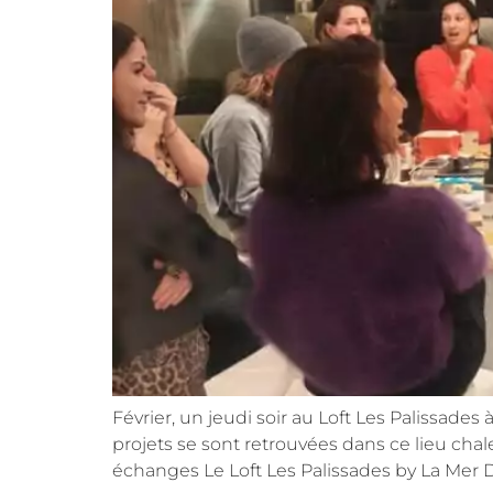
Février, un jeudi soir au Loft Les Palissade
projets se sont retrouvées dans ce lieu cha
échanges Le Loft Les Palissades by La Mer D