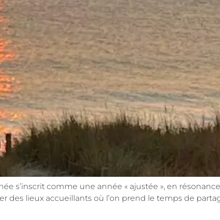
née s’inscrit comme une année « ajustée », en résonance
oser des lieux accueillants où l’on prend le temps de part